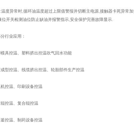
置:温度异常时,循环油温度超过上限值警报并切断主电源,接触器卡死异常加热
液位开关检测油位防止缺油并报警指示,安全保护完善故障显示.
部分行业应用：
塑模具控温、塑料挤出控温吹气回水功能
胶成型控温、线缆挤出控温、轮胎部件生产控温
瓶机控温、印刷设备控温
延辊控温、复合辊控温
应釜控温、制药设备控温