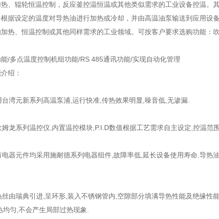
加热、辊轮恒温控制，反应釜控温恒温或其他类似需求的工业设备控温。
备根据设定的温度对导热油进行加热或冷却，并由高温油泵输送到应用设
的加热、恒温控制或其他同样需求的工业领域。可按客户要求选购功能：
能/多点温度控制机组功能/RS 485通讯功能/实现自动化管理
能介绍：
采用台湾元新系列高温泵浦,运行快准,传热效果明显,噪音低,无渗漏.
欧姆龙系列温控仪,内置温控模块,P.I.D数值根据工艺需求自主设定,控温范围
所有电器元件均采用施耐德系列电器组件,故障率低,延长设备使用寿命.导热油
发热丝由瑞典引进,呈环形,装入不锈钢管内,空隙部分填满导热性能及绝缘性
热均匀,不会产生局部过热现象.