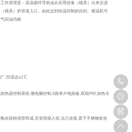
其工作原理是：高温循环导热油从应用设备（模具）出来后进
备（模具）的管道入口，由此达到恒温控制的目的。模温机可
吹气回油功能
广,控温达±1℃.
0
加热器控制系统:微电脑控制,5路单片电路板,双组PID,加热冷
5
能氧化镁粉缩管而成,呈管筒插入状,法兰连接,置于不锈钢发热