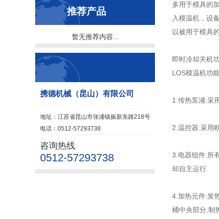
多用于模具的
推荐产品
入模温机，设
以被用于模具
暂无推荐内容...
即时冷却关机功
LOS模温机功
携德机械（昆山）有限公司
1.传热泵浦:
地址：江苏省昆山市张浦镇振新东路218号
2.温控器:采用
电话：0512-57293738
咨询热线
3.电器组件:
0512-57293738
却自主运行.
4.加热元件:
桶中央部分,制